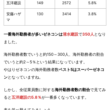
五洋建設
149
2572
5.8%
安藤ハザ
130
3414
3.8%
マ
一番海外勤務者が多いゼネコンは
清水建設
で
350人
となり
ました。
海外勤務者数でいうと約150～300人、海外勤務者の割合
でいうと約2～5％という結果になっています。
やはりゼネコンの海外勤務者数
ベスト5はスーパーゼネコ
ン
となっていますね。
しかし、全従業員数に対する
海外勤務者数の割合
で見てみ
ると
五洋建設の5.8％
が一番多くなっています。
表を並べ替えてみましょう。