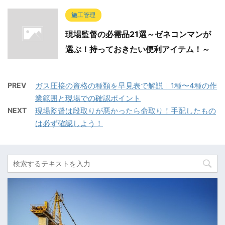
施工管理
現場監督の必需品21選～ゼネコンマンが
選ぶ！持っておきたい便利アイテム！～
PREV
ガス圧接の資格の種類を早見表で解説｜1種〜4種の作
業範囲と現場での確認ポイント
NEXT
現場監督は段取りが悪かったら命取り！手配したもの
は必ず確認しよう！