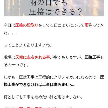
今日は
圧接の段取り
をしてる日によりによって
雨
降ってき
た。。。
ってことよくありますよね。
現場は
天候に左右される事
が多くありますが、
圧接工事
も
その一つです。
しかも、圧接工事は工程的にクリティカルになるので、
圧
接工事ができなければ工事は進みません。
何としても工事を進めたいけど雨は止まない。