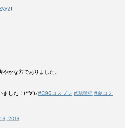
xyyy
）
爽やかな方でありました。
た！(*‘∀‘)ﾉ
#C96コスプレ
#現場猫
#夏コミ
 9, 2019