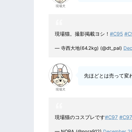
現場犬
現場猫。撮影掲載ヨシ！
#C95
#
— 寺西大地(64.2kg) (@dt_pal)
Dec
先ほどとは売って変
現場犬
現場猫のコスプレです
#C97
#C9
— NORA (@nora912)
December 29