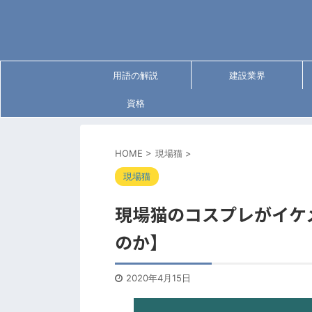
用語の解説
建設業界
資格
HOME
>
現場猫
>
現場猫
現場猫のコスプレがイケ
のか】
2020年4月15日