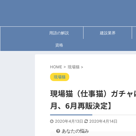
用語の解説
建設業界
資格
HOME
>
現場猫
>
現場猫
現場猫（仕事猫）ガチャは
月、6月再販決定】
2020年4月13日
2020年4月14日
あなたの悩み