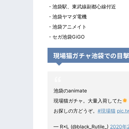
・池袋駅、東武線副都心線付近
・池袋ヤマダ電機
・池袋アニメイト
・セガ池袋GiGO
現場猫ガチャ池袋での目
池袋のanimate
現場猫ガチャ。大量入荷してた
お探しの方どうぞ。
#現場猫
pic.
— R×L (@black_Rutile_)
2020年