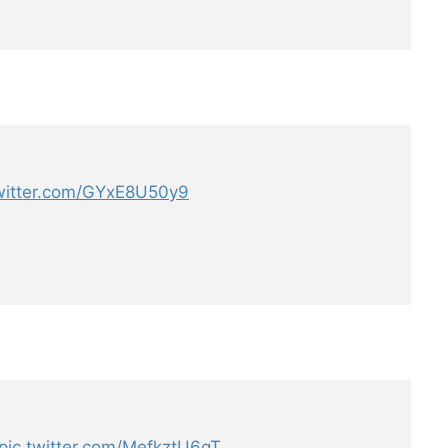
twitter.com/GYxE8U50y9
pic.twitter.com/MefkztU6qT