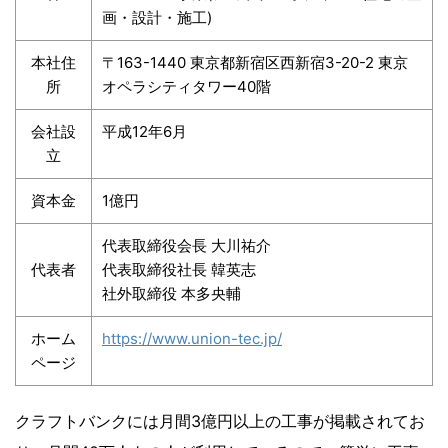
画・設計・施工)
本社住
〒163-1440 東京都新宿区西新宿3-20-2 東京
所
オペラシティタワー40階
会社設
平成12年6月
立
資本金
1億円
代表取締役会長 大川祐介
代表者
代表取締役社長 韓英志
社外取締役 本多央輔
ホーム
https://www.union-tec.jp/
ページ
クラフトバンクには月間3億円以上の工事が掲載されてお