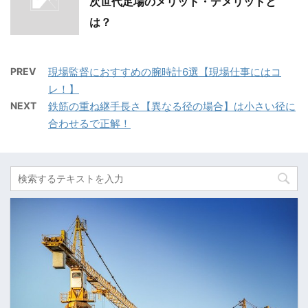
次世代足場のメリット・デメリットと
は？
PREV
現場監督におすすめの腕時計6選【現場仕事にはコ
レ！】
NEXT
鉄筋の重ね継手長さ【異なる径の場合】は小さい径に
合わせるで正解！