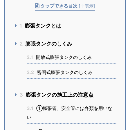
タップできる目次
[
非表示
]
1
膨張タンクとは
2
膨張タンクのしくみ
2.1
開放式膨張タンクのしくみ
2.2
密閉式膨張タンクのしくみ
3
膨張タンクの施工上の注意点
3.1
①膨張管、安全管には弁類を用いな
い